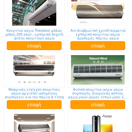
Κουρτίνα αέρα Theodoor μόδας
Αντιδιαβρωτική χρυσή καφετιά
μήκος 200 εκατ., εμπορικό δοχείο
εμπορική κουρτίνα αέρα/
ψύξης κουρτινών αέρα
δροσερές πόρτες αέρα
επαφή
επαφή
Μακρινές ελέγχου κουρτίνες
Φυσική κουρτίνα αέρα αέρα
αέρα αργιλίου ασημένιες
συμπαγής, διαγώνιος κόπτης
συμπαγείς για την πόρτα 9-11m/s
αέρα ροών αέρος τύπων ροής για
την πόρτα
επαφή
επαφή