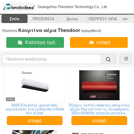
Guangzhou Theodoor Technology Co., Ltd.
Σπίτι
ΠΡΟΪΟΝΤΑ
βίντεο
ΠΕΡΙΠΟΥ ΗΠΑ
>>
Κουρτίνα αέρα Theodoor
Ποιότητα
προμηθευτή
Καλύτερη τιμή
επαφή
2025 Έλεγκτος φανατικός
Έξοχες λεπτές κόκκινες κουρτίνες
αεραγωγός για εμπορική είσοδο
αέρα πορτών για τις λεωφόρους
και έξοδο
220v-50/60Hz αγορών μεγάλων
κλιμάκων
επαφή
επαφή