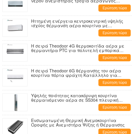
νερού ανεμιστήρας τροχιά αεραγωγός
κουρτίνα αεραγωγός πόρτα αεραγωγός
Ερώτηση τώρα
φραγμός με χειμερινό και καλοκαιρινό
διακόπτη
Ηττημένη ενέργεια κεντροκεντρική υψηλής
ισχύος θέρμανση αέρα κουρτίνα με
θερμότητα και κρύο διακόπτη
Ερώτηση τώρα
Η σειρά Theodoor 4G θερμοκοιτίδα αέρα με
θερμαντήρα PTC για πολυτελή εμπορικά
κέντρα, σταθμούς, ξενοδοχεία και εστιατόρια
Ερώτηση τώρα
Η σειρά Theodoor 6G θέρμανσης του αέρα
κουρτίνα πόρτα φράχτη Κατάλληλο για
εστιατόρια, ξενοδοχεία, κατάστημα 0,9m-1,8m
Ερώτηση τώρα
Υψηλής ποιότητας κατακόρυφη κουρτίνα
θερμαινόμενου αέρα σε SS304 πλευρική
πόρτα φουσκωτή κουρτίνα ανεμιστήρα για το
Ερώτηση τώρα
πλάτος της πόρτας 3m
Ενσωματωμένη Θερμική Ανεμοκουρτίνα
Οροφής με Ανεμιστήρα Ψύξης ή Θέρμανσης
Ερώτηση τώρα