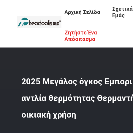
Σχετικά
Αρχική Σελίδα
Εμάς
Ζητήστε Ένα
Αρχική Σελίδα
/
Προϊόντα
/
Κατοικημένη Αντλία Θερμότ
Απόσπασμα
2025 Μεγάλος όγκος Εμπορ
αντλία θερμότητας Θερμαντή
οικιακή χρήση