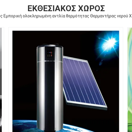
ΕΚΘΕΣΙΑΚΌΣ ΧΏΡΟΣ
ς Εμπορική ολοκληρωμένη αντλία θερμότητας Θερμαντήρας νερού X7