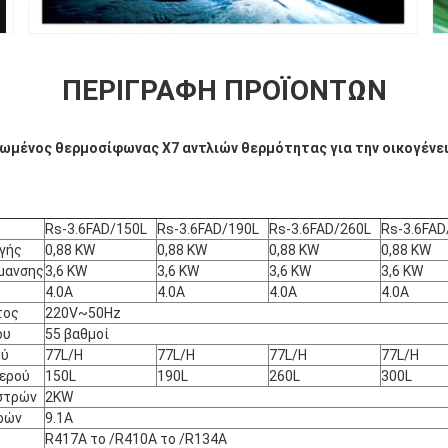
ΠΕΡΙΓΡΑΦΉ ΠΡΟΪΌΝΤΩΝ
ωμένος θερμοσίφωνας X7 αντλιών θερμότητας για την οικογένε
Rs-3.6FAD/150L
Rs-3.6FAD/190L
Rs-3.6FAD/260L
Rs-3.6FAD
ωγής
0,88 KW
0,88 KW
0,88 KW
0,88 KW
ρμανσης
3,6 KW
3,6 KW
3,6 KW
3,6 KW
4.0A
4.0A
4.0A
4.0A
τος
220V~50Hz
ου
55 βαθμοί
ού
77L/H
77L/H
77L/H
77L/H
νερού
150L
190L
260L
300L
αστρών
2KW
ρών
9.1A
R417A το /R410A το /R134A