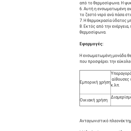
από το θερμοσίφωνα. Η ψυκ
6. Αυτή η ενσωματωμένη αν
το ζεστό νερό ανά πάσα στι
7. Η θερμοκρασία ύδατος μ
8. Εκτός από την ενέργεια
θερμοσίφωνα.
Εφαρμογές:
Η ενσωματωμένη μονάδα θε
που προσφέρει την εύκολε
Υπεραγορά,
αίθουσες 
Εμπορική χρήση
κ.λπ.
Διαμερίσμα
Οικιακή χρήση
Ανταγωνιστικό πλεονέκτη