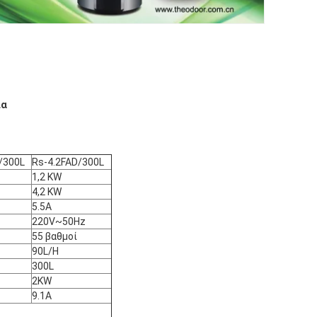
ια
/300L
Rs-4.2FAD/300L
1,2 KW
4,2 KW
5.5A
220V~50Hz
55 βαθμοί
90L/H
300L
2KW
9.1A