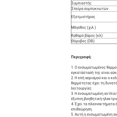
Συμπιεστής
Σπείρα συμπυκνωτών
Εξατμιστήρας
Μέγεθος (χιλ.)
Καθαρό βάρος (κλ)
Θόρυβος (DB)
Περιγραφή:
1. Ο ενσωματωμένος θερμο
εγκατάστασή της είναι εύκ
2. Η οπή αερισμού και ο κ
θερμότητας έχει τη δυνατ
λειτουργίες.
3. Η ενσωματωμένη αντλία 
έξυπνη βοηθητική ηλεκτρικ
4. Έχει τα πλεονεκτήματα
επιθεώρηση.
5. Αυτή η ενσωματωμένη αν