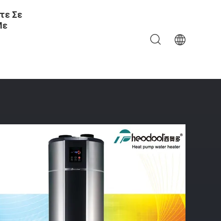
τε Σε
Με
τας Θερμαντήρας Νερού X7 Για Οικιακή Χρήση