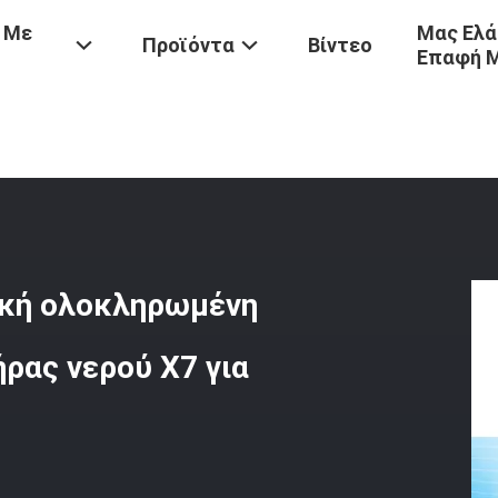
 Με
Μας Ελά
Προϊόντα
Βίντεο
Επαφή 
ητας
/
2025 Μεγάλος Όγκος Εμπορική Ολοκληρωμένη Αντλία Θερμότη
ική ολοκληρωμένη
ρας νερού X7 για