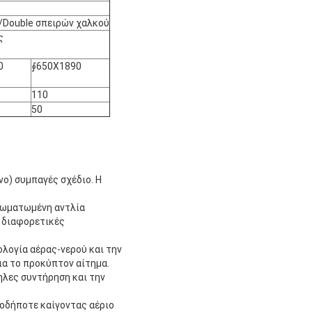
 /Double σπειρών χαλκού
ς
0
∮650X1890
110
50
ο) συμπαγές σχέδιο. Η
νσωματωμένη αντλία
 διαφορετικές
ολογία αέρας-νερού και την
ια το προκύπτον αίτημα.
ηλες συντήρηση και την
ιοδήποτε καίγοντας αέριο