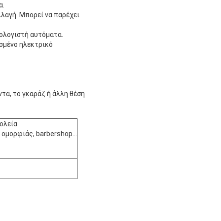
α.
λλαγή. Μπορεί να παρέχει
πολογιστή αυτόματα.
ισμένο ηλεκτρικό
α, το γκαράζ ή άλλη θέση
χολεία
α ομορφιάς, barbershop…