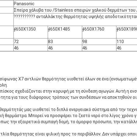
Panasonic
Σπείρα χάλυβα του /Stainless σπειρών χαλκού δερμάτων του
?????????? ανταλλάκτης θερμότητας υψηλής αποδοτικότητα
∮650X1350
∮650X1485
∮650X1760
∮650X189
72
83
98
110
46
46
46
46
σίφωνας X7 αντλιών θερμότητας υιοθετεί όλων σε ένα (ενσωματωμέν
ολη.
ολπίσκος σχεδιάζονται στην κορυφή με τη σύνδεση αγωγών. Αυτή η ε
ότητα για τους διάφορους τρόπους των συνδέσεων να αποκτηθούν οι
θερμότητάς μας υιοθετεί το διπλό ενεργειακό σύστημα από την τεχν
ή θερμάστρα. Μπορεί να προσφέρει το ζεστό νερό στο λίγος χρόνο γ
 όπως την εξαιρετικά συμπαγή δομή, το όμορφο πρόσωπο, την κατάλλ
τλία θερμότητας είναι φιλική προς το περιβάλλον. Δεν υπάρχει οπο