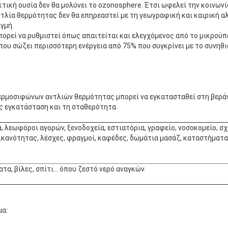
τική ουσία δεν θα μολύνει το ozonosphere. Έτσι ωφελεί την κοινωνί
τλία θερμότητας δεν θα επηρεαστεί με τη γεωγραφική και καιρική α
γμή.
πορεί να ρυθμιστεί όπως απαιτείται και ελεγχόμενος από το μικροϋ
, που σώζει περισσότερη ενέργεια από 75% που συγκρίνει με το συνηθ
ρμοσιφώνων αντλιών θερμότητας μπορεί να εγκατασταθεί στη βεράντ
ς εγκατάσταση και τη σταθερότητα.
 λεωφόροι αγορών, ξενοδοχεία, εστιατόρια, γραφείο, νοσοκομείο, σ
ικανότητας, λέσχες, φραγμοί, καφέδες, δωμάτια μασάζ, καταστήματ
τα, βίλες, σπίτι… όπου ζεστό νερό αναγκών.
μα: