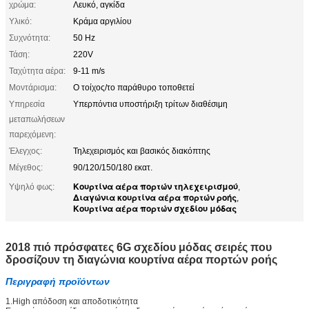
χρώμα:
Λευκό, αγκίδα
Υλικό:
Κράμα αργιλίου
Συχνότητα:
50 Hz
Τάση:
220V
Ταχύτητα αέρα:
9-11 m/s
Μοντάρισμα:
Ο τοίχος/το παράθυρο τοποθετεί
Υπηρεσία
Υπερπόντια υποστήριξη τρίτων διαθέσιμη
μεταπωλήσεων
παρεχόμενη:
Έλεγχος:
Τηλεχειρισμός και βασικός διακόπτης
Μέγεθος:
90/120/150/180 εκατ.
Κουρτίνα αέρα πορτών τηλεχειρισμού
Υψηλό φως:
,
Διαγώνια κουρτίνα αέρα πορτών ροής
,
Κουρτίνα αέρα πορτών σχεδίου μόδας
2018 πιό πρόσφατες 6G σχεδίου μόδας σειρές που
δροσίζουν τη διαγώνια κουρτίνα αέρα πορτών ροής
Περιγραφή προϊόντων
1.High απόδοση και αποδοτικότητα