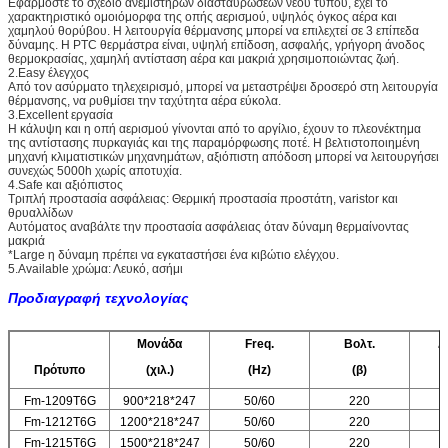
Εφαρμόστε το σχέδιο ανεμιστήρων διασταυρώσεων νέου τύπου, έχει το
χαρακτηριστικό ομοιόμορφα της οπής αερισμού, υψηλός όγκος αέρα και
χαμηλού θορύβου. Η λειτουργία θέρμανσης μπορεί να επιλεχτεί σε 3 επίπεδα
δύναμης. Η PTC θερμάστρα είναι, υψηλή επίδοση, ασφαλής, γρήγορη άνοδος
θερμοκρασίας, χαμηλή αντίσταση αέρα και μακριά χρησιμοποιώντας ζωή.
2.Easy έλεγχος
Από τον ασύρματο τηλεχειρισμό, μπορεί να μεταστρέψει δροσερό στη λειτουργία
θέρμανσης, να ρυθμίσει την ταχύτητα αέρα εύκολα.
3.Excellent εργασία
Η κάλυψη και η οπή αερισμού γίνονται από το αργίλιο, έχουν το πλεονέκτημα
της αντίστασης πυρκαγιάς και της παραμόρφωσης ποτέ. Η βελτιστοποιημένη
μηχανή κλιματιστικών μηχανημάτων, αξιόπιστη απόδοση μπορεί να λειτουργήσει
συνεχώς 5000h χωρίς αποτυχία.
4.Safe και αξιόπιστος
Τριπλή προστασία ασφάλειας: Θερμική προστασία προστάτη, varistor και
θρυαλλίδων
Αυτόματος αναβάλτε την προστασία ασφάλειας όταν δύναμη θερμαίνοντας
μακριά
*Large η δύναμη πρέπει να εγκαταστήσει ένα κιβώτιο ελέγχου.
5.Available χρώμα: Λευκό, ασήμι
Προδιαγραφή τεχνολογίας
Μονάδα
Freq.
Βολτ.
Δ
Πρότυπο
(χιλ.)
(Hz)
(β)
Fm-1209T6G
900*218*247
50/60
220
Fm-1212T6G
1200*218*247
50/60
220
Fm-1215T6G
1500*218*247
50/60
220