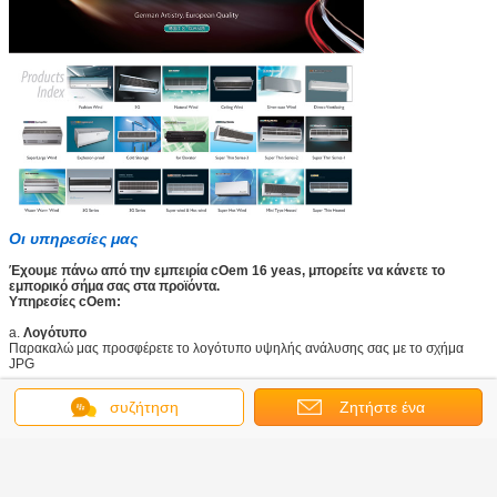
Οι υπηρεσίες μας
Έχουμε πάνω από την εμπειρία cOem 16 yeas, μπορείτε να κάνετε το
εμπορικό σήμα σας στα προϊόντα.
Υπηρεσίες cOem:
a.
Λογότυπο
Παρακαλώ μας προσφέρετε το λογότυπο υψηλής ανάλυσης σας με το σχήμα
JPG
b.
Ετικέτα
συζήτηση
Ζητήστε ένα
Παρακαλώ μας προσφέρετε τους πρότυπους αριθμούς σας
Άλλες απαιτήσεις
απόσπασμα
c.
Χειρωνακτικός
Παρακαλώ μας προσφέρετε το τελειωμένο χειρωνακτικό αρχείο που μπορεί να
τυπωθεί άμεσα.