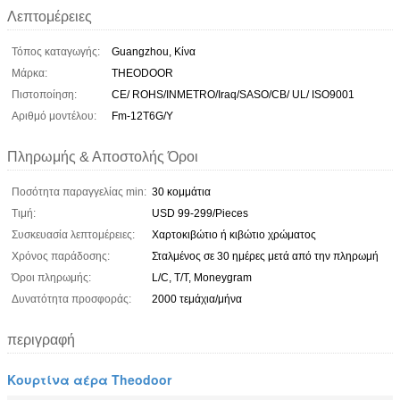
Λεπτομέρειες
Τόπος καταγωγής:
Guangzhou, Κίνα
Μάρκα:
THEODOOR
Πιστοποίηση:
CE/ ROHS/INMETRO/Iraq/SASO/CB/ UL/ ISO9001
Αριθμό μοντέλου:
Fm-12T6G/Y
Πληρωμής & Αποστολής Όροι
Ποσότητα παραγγελίας min:
30 κομμάτια
Τιμή:
USD 99-299/Pieces
Συσκευασία λεπτομέρειες:
Χαρτοκιβώτιο ή κιβώτιο χρώματος
Χρόνος παράδοσης:
Σταλμένος σε 30 ημέρες μετά από την πληρωμή
Όροι πληρωμής:
L/C, T/T, Moneygram
Δυνατότητα προσφοράς:
2000 τεμάχια/μήνα
περιγραφή
Κουρτίνα αέρα Theodoor