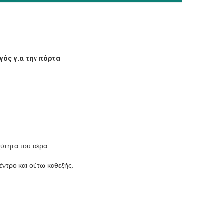
γός για την πόρτα
χύτητα του αέρα.
έντρο και ούτω καθεξής.