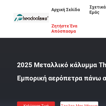
Σχετικά
Αρχική Σελίδα
Εμάς
Ζητήστε Ένα
Αρχική Σελίδα
/
Προϊόντα
/
Συμπαγής Κουρτίνα Αέρα
/
Απόσπασμα
2025 Μεταλλικό κάλυμμα The
Εμπορική αερόπετρα πάνω α
Καλύτερη Τιμή
Στείλτε Μας Μήνυμα