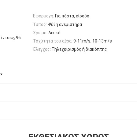
Εφαρμογή:
Για πόρτα, είσοδο
Τύπος:
Ψύξη ανεμιστήρα
Χρώμα:
Λευκό
 ίντσες, 96
Ταχύτητα του αέρα:
9-11m/s, 10-13m/s
Έλεγχος:
Τηλεχειρισμός ή διακόπτης
ών