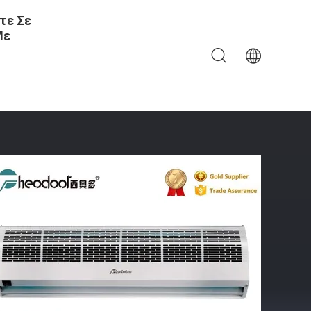
τε Σε
Με
ω Από Την Πόρτα