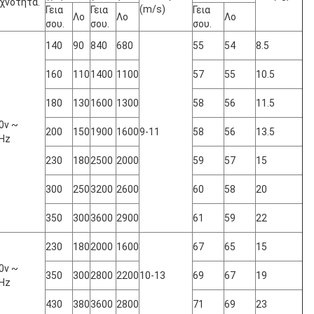
χνότητα.
(m/s)
Γεια
Γεια
Γεια
Λο
Λο
Λο
σου.
σου.
σου.
140
90
840
680
55
54
8.5
160
110
1400
1100
57
55
10.5
180
130
1600
1300
58
56
11.5
0v ~
200
150
1900
1600
9-11
58
56
13.5
Hz
230
180
2500
2000
59
57
15
300
250
3200
2600
60
58
20
350
300
3600
2900
61
59
22
230
180
2000
1600
67
65
15
0v ~
350
300
2800
2200
10-13
69
67
19
Hz
430
380
3600
2800
71
69
23