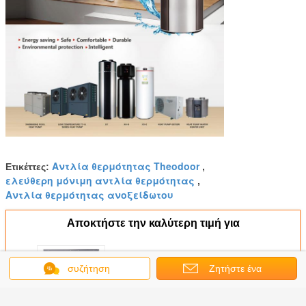
Αντλία θερμότητας Theodoor
Ετικέττες:
,
ελεύθερη μόνιμη αντλία θερμότητας
,
Αντλία θερμότητας ανοξείδωτου
Αποκτήστε την καλύτερη τιμή για
συζήτηση
Ζητήστε ένα
2025 Νέα αντλία θερμότητας με
μετατροπέα R32 DC Μονόμπλοκ
απόσπασμα
θερμαντήρα νερού Ενέργεια