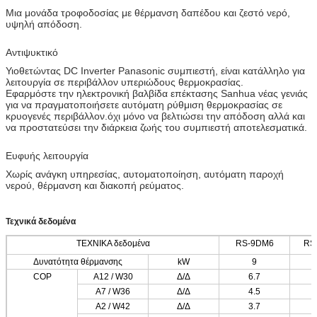
Μια μονάδα τροφοδοσίας με θέρμανση δαπέδου και ζεστό νερό,
υψηλή απόδοση.
Αντιψυκτικό
Υιοθετώντας DC Inverter Panasonic συμπιεστή, είναι κατάλληλο για
λειτουργία σε περιβάλλον υπεριώδους θερμοκρασίας.
Εφαρμόστε την ηλεκτρονική βαλβίδα επέκτασης Sanhua νέας γενιάς
για να πραγματοποιήσετε αυτόματη ρύθμιση θερμοκρασίας σε
κρυογενές περιβάλλον.όχι μόνο να βελτιώσει την απόδοση αλλά και
να προστατεύσει την διάρκεια ζωής του συμπιεστή αποτελεσματικά.
Ευφυής λειτουργία
Χωρίς ανάγκη υπηρεσίας, αυτοματοποίηση, αυτόματη παροχή
νερού, θέρμανση και διακοπή ρεύματος.
Τεχνικά δεδομένα
ΤΕΧΝΙΚΑ δεδομένα
RS-9DM6
RS
Δυνατότητα θέρμανσης
kW
9
COP
Α12 / W30
Δ/Δ
6.7
Α7 / W36
Δ/Δ
4.5
Α2 / W42
Δ/Δ
3.7