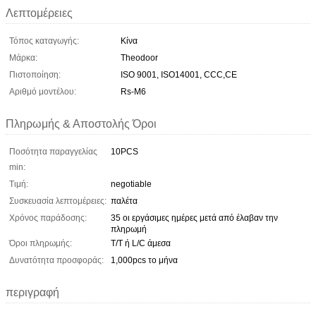
Λεπτομέρειες
Τόπος καταγωγής:
Κίνα
Μάρκα:
Theodoor
Πιστοποίηση:
ISO 9001, ISO14001, CCC,CE
Αριθμό μοντέλου:
Rs-M6
Πληρωμής & Αποστολής Όροι
Ποσότητα παραγγελίας
10PCS
min:
Τιμή:
negotiable
Συσκευασία λεπτομέρειες:
παλέτα
Χρόνος παράδοσης:
35 οι εργάσιμες ημέρες μετά από έλαβαν την
πληρωμή
Όροι πληρωμής:
T/T ή L/C άμεσα
Δυνατότητα προσφοράς:
1,000pcs το μήνα
περιγραφή