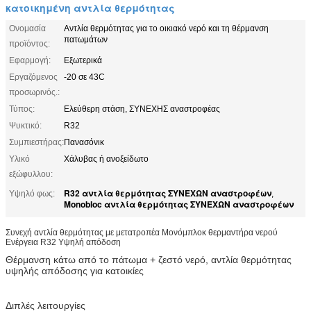
κατοικημένη αντλία θερμότητας
Ονομασία
Αντλία θερμότητας για το οικιακό νερό και τη θέρμανση
πατωμάτων
προϊόντος:
Εφαρμογή:
Εξωτερικά
Εργαζόμενος
-20 σε 43C
προσωρινός.:
Τύπος:
Ελεύθερη στάση, ΣΥΝΕΧΗΣ αναστροφέας
Ψυκτικό:
R32
Συμπιεστήρας:
Πανασόνικ
Υλικό
Χάλυβας ή ανοξείδωτο
εξώφυλλου:
R32 αντλία θερμότητας ΣΥΝΕΧΩΝ αναστροφέων
Υψηλό φως:
,
Monobloc αντλία θερμότητας ΣΥΝΕΧΩΝ αναστροφέων
Συνεχή αντλία θερμότητας με μετατροπέα Μονόμπλοκ θερμαντήρα νερού
Ενέργεια R32 Υψηλή απόδοση
Θέρμανση κάτω από το πάτωμα + ζεστό νερό, αντλία θερμότητας
υψηλής απόδοσης για κατοικίες
Διπλές λειτουργίες