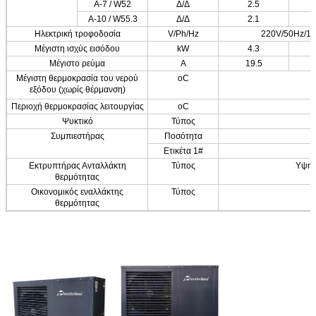
Α-7 / W52
Δ/Δ
2.5
Α-10 / W55.3
Δ/Δ
2.1
Ηλεκτρική τροφοδοσία
V/Ph/Hz
220V/50Hz/1
Μέγιστη ισχύς εισόδου
kW
4.3
Μέγιστο ρεύμα
Α
19.5
Μέγιστη θερμοκρασία του νερού
oC
εξόδου (χωρίς θέρμανση)
Περιοχή θερμοκρασίας λειτουργίας
oC
Ψυκτικό
Τύπος
Συμπιεστήρας
Ποσότητα
Ετικέτα 1#
Εκτρυπτήρας Ανταλλάκτη
Τύπος
Υψηλ
θερμότητας
Οικονομικός εναλλάκτης
Τύπος
θερμότητας