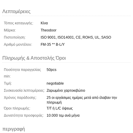
Λεπτομέρειες
Τόπος καταγωγής:
Κίνα
Μάρκα:
Theodoor
Πιστοποίηση:
ISO 9001, ISO14001, CE, ROHS, UL, SASO
Αριθμό μοντέλου:
FM-35 ** Β-L/Y
Πληρωμής & Αποστολής Όροι
Ποσότητα παραγγελίας
50pcs
min:
Τιμή:
negotiable
Συσκευασία λεπτομέρειες:
Ζαρωμένο χαρτοκιβώτιο
Χρόνος παράδοσης:
25 οι εργάσιμες ημέρες μετά από έλαβαν την
πληρωμή
Όροι πληρωμής:
T/T ή L/C όψεως
Δυνατότητα προσφοράς:
10.000 τεμ ανά μήνα
περιγραφή