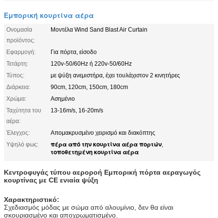
Εμπορική κουρτίνα αέρα
Ονομασία
Μοντέλα Wind Sand Blast Air Curtain
προϊόντος:
Εφαρμογή:
Για πόρτα, είσοδο
Τετάρτη:
120v-50/60Hz ή 220v-50/60Hz
Τύπος:
με ψύξη ανεμιστήρα, έχει τουλάχιστον 2 κινητήρες
Διάρκεια:
90cm, 120cm, 150cm, 180cm
Χρώμα:
Ασημένιο
Ταχύτητα του
13-16m/s, 16-20m/s
αέρα:
Έλεγχος:
Απομακρυσμένο χειρισμό και διακόπτης
πέρα από την κουρτίνα αέρα πορτών
Υψηλό φως:
,
τοποθετημένη κουρτίνα αέρα
Κεντροφυγάς τύπου αεροροή Εμπορική πόρτα αεραγωγός
κουρτίνας με CE ενιαία ψύξη
Χαρακτηριστικό:
Σχεδιασμός μόδας με σώμα από αλουμίνιο, δεν θα είναι
σκουριασμένο και αποχρωματισμένο.