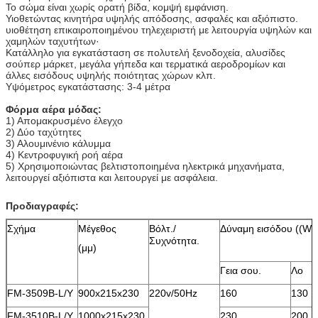
Το σώμα είναι χωρίς ορατή βίδα, κομψή εμφάνιση.
Υιοθετώντας κινητήρα υψηλής απόδοσης, ασφαλές και αξιόπιστο.
υιοθέτηση επικαιροποιημένου τηλεχειριστή με λειτουργία υψηλών και
χαμηλών ταχυτήτων·
Κατάλληλο για εγκατάσταση σε πολυτελή ξενοδοχεία, αλυσίδες
σούπερ μάρκετ, μεγάλα γήπεδα και τερματικά αεροδρομίων και
άλλες εισόδους υψηλής ποιότητας χώρων κλπ.
Υψόμετρος εγκατάστασης: 3-4 μέτρα
Φόρμα αέρα μόδας:
1) Απομακρυσμένο έλεγχο
2) Δύο ταχύτητες
3) Αλουμινένιο κάλυμμα
4) Κεντροφυγική ροή αέρα
5) Χρησιμοποιώντας βελτιστοποιημένα ηλεκτρικά μηχανήματα,
λειτουργεί αξιόπιστα και λειτουργεί με ασφάλεια.
Προδιαγραφές:
Σχήμα
Μέγεθος
Βόλτ./
Δύναμη εισόδου ((W)
Συχνότητα.
(μμ)
Γεια σου.
Λο
FM-3509B-L/Y
900x215x230
220v/50Hz
160
130
FM-3510B-L/Y
1000x215x230
230
200