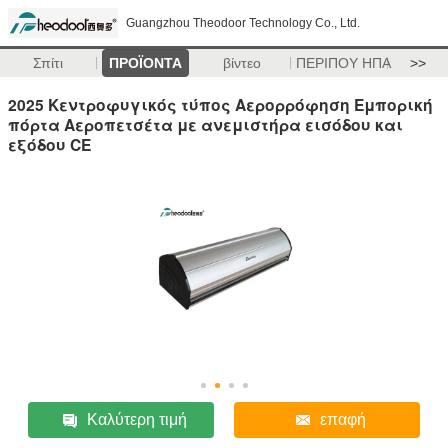
Guangzhou Theodoor Technology Co., Ltd.
Σπίτι
ΠΡΟΪΟΝΤΑ
βίντεο
ΠΕΡΙΠΟΥ ΗΠΑ
>>
2025 Κεντροφυγικός τύπος Αερορρόφηση Εμπορική
πόρτα Αεροπετσέτα με ανεμιστήρα εισόδου και
εξόδου CE
Καλύτερη τιμή
επαφή