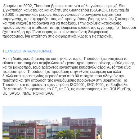
Ιδρυμένο το 2002, Theodoor βρίσκεται στη νέα πόλη γνώσης περιοχή-Sino-
Σιγκαπούρη καινοτομίας και ανάπτυξης Guangzhou (SSGKC) με έναν τομέα
30.000 τετραγωνικών μέτρων. Διοργανώνουμε το σύγχρονο εργαστήριο
παραγωγής, που εφαρμόζει τους πιό προηγμένους βιομηχανικούς εξοπλισμούς
και που ανιχνεύει τα όργανα για να παρέχουμε την ακρίβεια κατασκευής
προϊόντων και τη σταθερότητα της εξαιρετικά αξιόπιστης εγγύησης. Το Theodoor
έχει τα πλήρη προϊόντα σειράς που ικανοποιούν τη διαφορετική
προσαρμοσμένη απαίτηση στις διαφορετικές χώρες ή τις περιοχές.
ΤΕΧΝΟΛΟΓΙΑ ΚΑΙΝΟΤΟΜΙΑΣ
Με τη διαδοχικές δημιουργία και την καινοτομία, Theodoor έχει ενισχύσει το
εθνικό τυποποιημένο περιβαλλοντικό εργαστήριο προσομοίωσης καθώς επίσης
και το μακροπρόθεσμο τρέχοντας εργαστήριο κουρτινών αέρα. Αυτό που είναι
περισσότερος, Theodoor έχει πρόσβαση στην εθνική εφεύρεση και άλλα
διπλώματα ευρεσιτεχνίας περισσότερα από 80 στοιχεία, που οδηγούν την
ποιότητα και την απόδοση της αναβάθμισης προϊόντων στη βιομηχανία. Το
Theodoor και τα προϊόντα είχαν περάσει ISO9001, ISO14001, το Συμβούλιο
Πολιτιστικής Συνεργασίας, το CE, τα CB, τις πιστοποιήσεις κ.λπ. ROHS, cErp,
UL, SASO, INMETRO και SAA.