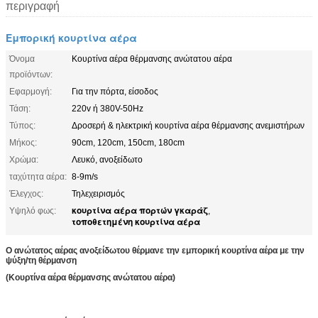
περιγραφή
Εμπορική κουρτίνα αέρα
Όνομα
Κουρτίνα αέρα θέρμανσης ανώτατου αέρα
προϊόντων:
Εφαρμογή:
Για την πόρτα, είσοδος
Τάση:
220v ή 380V-50Hz
Τύπος:
Δροσερή & ηλεκτρική κουρτίνα αέρα θέρμανσης ανεμιστήρων
Μήκος:
90cm, 120cm, 150cm, 180cm
Χρώμα:
Λευκό, ανοξείδωτο
ταχύτητα αέρα:
8-9m/s
Έλεγχος:
Τηλεχειρισμός
κουρτίνα αέρα πορτών γκαράζ
Υψηλό φως:
,
τοποθετημένη κουρτίνα αέρα
Ο ανώτατος αέρας ανοξείδωτου θέρμανε την εμπορική κουρτίνα αέρα με την
ψύξη/τη θέρμανση
(Κουρτίνα αέρα θέρμανσης ανώτατου αέρα)