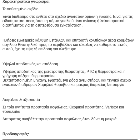
Χαρακτηριστικό γνώρισμα:
Τοποθετημένο σχέδιο
Είναι διαθέσιμο στο ένθετο στο σχέδιο ανώτατων ορίων ή ένωσης. Είναι για τις
ειδικές καταστάσεις όπου η πόρτα γυαλιού είναι ανίκανη ή λείπει αρκετού
διαστήματος για τη δευτερεύουσα εγκατάσταση.
Πλήρεις εξωτερικές κάλυψη μετάλλων και επιτροπή κολπίσκων αέρα κραμάτων
αργιλίου Είναι φιλικό προς το περιβάλλον και εύκολος να καθαριστεί, εκτός
αυτού, έχει τη υψηλή επίδοση για αλεξίπυρο.
Υψηλοί αποδοτικός και απόδοση
Υψηλός αποδοτικός της μετατροπής θερμότητας, PTC η θερμάστρα και η
γρήγορη αύξηση θερμοκρασίας.
Βελτιστοποιημένη μηχανή, εφαπτόμενη ρόδα ανεμιστήρων και τεχνικό σχέδιο
εναέριων διαδρόμων Χαμηλού θορύβου και μακράς διαρκείας λειτουργία.
Ασφάλεια & αξιοπιστία
Σε τρία αντίτυπα προστασία ασφάλειας: Θερμικοί προστάτης, Varistor και
θρυαλλίδα
Αυτόματος αναβάλτε την προστασία ασφάλειας όταν δύναμη μακριά.
Προδιαγραφές: