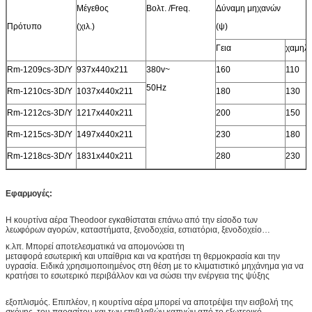
Μέγεθος
Βολτ. /Freq.
Δύναμη μηχανών
Πρότυπο
(χιλ.)
(ψ)
Γεια
χαμηλ
Rm-1209cs-3D/Y
937x440x211
380v~
160
110
50Hz
Rm-1210cs-3D/Y
1037x440x211
180
130
Rm-1212cs-3D/Y
1217x440x211
200
150
Rm-1215cs-3D/Y
1497x440x211
230
180
Rm-1218cs-3D/Y
1831x440x211
280
230
Εφαρμογές:
Η κουρτίνα αέρα Theodoor εγκαθίσταται επάνω από την είσοδο των
λεωφόρων αγορών, καταστήματα, ξενοδοχεία, εστιατόρια, ξενοδοχείο…
κ.λπ. Μπορεί αποτελεσματικά να απομονώσει τη
μεταφορά εσωτερική και υπαίθρια και να κρατήσει τη θερμοκρασία και την
υγρασία. Ειδικά χρησιμοποιημένος στη θέση με το κλιματιστικό μηχάνημα για να
κρατήσει το εσωτερικό περιβάλλον και να σώσει την ενέργεια της ψύξης
εξοπλισμός. Επιπλέον, η κουρτίνα αέρα μπορεί να αποτρέψει την εισβολή της
σκόνης, του παρασίτου και των επιβλαβών καπνών από το εξωτερικό.