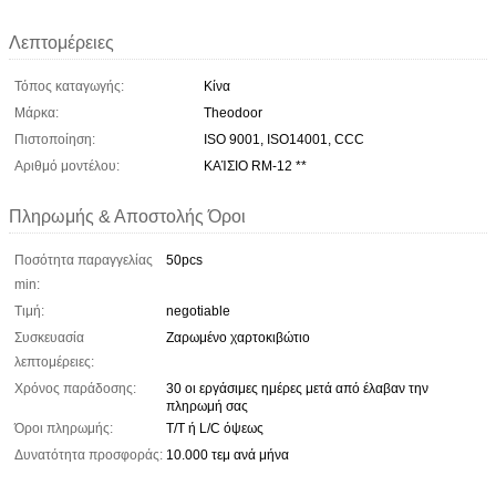
Λεπτομέρειες
Τόπος καταγωγής:
Κίνα
Μάρκα:
Theodoor
Πιστοποίηση:
ISO 9001, ISO14001, CCC
Αριθμό μοντέλου:
ΚΑΊΣΙΟ RM-12 **
Πληρωμής & Αποστολής Όροι
Ποσότητα παραγγελίας
50pcs
min:
Τιμή:
negotiable
Συσκευασία
Ζαρωμένο χαρτοκιβώτιο
λεπτομέρειες:
Χρόνος παράδοσης:
30 οι εργάσιμες ημέρες μετά από έλαβαν την
πληρωμή σας
Όροι πληρωμής:
T/T ή L/C όψεως
Δυνατότητα προσφοράς:
10.000 τεμ ανά μήνα