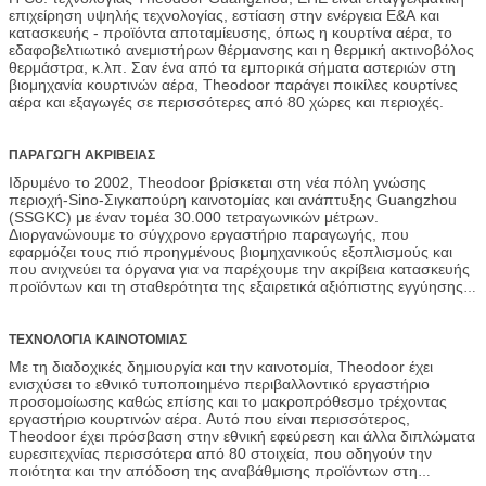
επιχείρηση υψηλής τεχνολογίας, εστίαση στην ενέργεια Ε&Α και
κατασκευής - προϊόντα αποταμίευσης, όπως η κουρτίνα αέρα, το
εδαφοβελτιωτικό ανεμιστήρων θέρμανσης και η θερμική ακτινοβόλος
θερμάστρα, κ.λπ. Σαν ένα από τα εμπορικά σήματα αστεριών στη
βιομηχανία κουρτινών αέρα, Theodoor παράγει ποικίλες κουρτίνες
αέρα και εξαγωγές σε περισσότερες από 80 χώρες και περιοχές.
ΠΑΡΑΓΩΓΗ ΑΚΡΙΒΕΙΑΣ
Ιδρυμένο το 2002, Theodoor βρίσκεται στη νέα πόλη γνώσης
περιοχή-Sino-Σιγκαπούρη καινοτομίας και ανάπτυξης Guangzhou
(SSGKC) με έναν τομέα 30.000 τετραγωνικών μέτρων.
Διοργανώνουμε το σύγχρονο εργαστήριο παραγωγής, που
εφαρμόζει τους πιό προηγμένους βιομηχανικούς εξοπλισμούς και
που ανιχνεύει τα όργανα για να παρέχουμε την ακρίβεια κατασκευής
προϊόντων και τη σταθερότητα της εξαιρετικά αξιόπιστης εγγύησης.
Το Theodoor έχει τα πλήρη προϊόντα σειράς που ικανοποιούν τη
διαφορετική προσαρμοσμένη απαίτηση στις διαφορετικές χώρες ή
τις περιοχές.
ΤΕΧΝΟΛΟΓΙΑ ΚΑΙΝΟΤΟΜΙΑΣ
Με τη διαδοχικές δημιουργία και την καινοτομία, Theodoor έχει
ενισχύσει το εθνικό τυποποιημένο περιβαλλοντικό εργαστήριο
προσομοίωσης καθώς επίσης και το μακροπρόθεσμο τρέχοντας
εργαστήριο κουρτινών αέρα. Αυτό που είναι περισσότερος,
Theodoor έχει πρόσβαση στην εθνική εφεύρεση και άλλα διπλώματα
ευρεσιτεχνίας περισσότερα από 80 στοιχεία, που οδηγούν την
ποιότητα και την απόδοση της αναβάθμισης προϊόντων στη