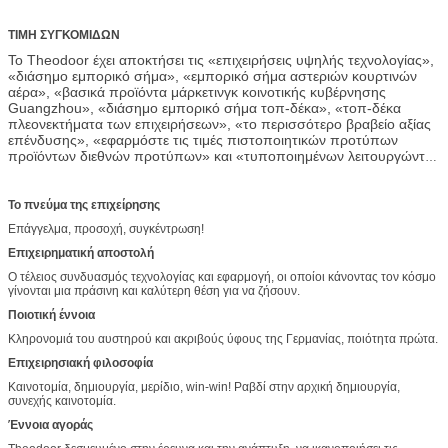
βιομηχανία. Το Theodoor και τα προϊόντα είχαν περάσει ISO9001,
ISO14001, το Συμβούλιο Πολιτιστικής Συνεργασίας, το CE, τα CB,
τις πιστοποιήσεις κ.λπ. ROHS, cErp, UL, SASO, INMETRO και SAA.
ΤΙΜΗ ΣΥΓΚΟΜΙΔΩΝ
Το Theodoor έχει αποκτήσει τις «επιχειρήσεις υψηλής τεχνολογίας»,
«διάσημο εμπορικό σήμα», «εμπορικό σήμα αστεριών κουρτινών
αέρα», «βασικά προϊόντα μάρκετινγκ κοινοτικής κυβέρνησης
Guangzhou», «διάσημο εμπορικό σήμα τοπ-δέκα», «τοπ-δέκα
πλεονεκτήματα των επιχειρήσεων», «το περισσότερο βραβείο αξίας
επένδυσης», «εφαρμόστε τις τιμές πιστοποιητικών προτύπων
προϊόντων διεθνών προτύπων» και «τυποποιημένων λειτουργώντας
βραβείων καινοτομίας», και έχει κερδίσει τις προσφορές του
ταιριάσματος των προγραμμάτων των Ασιατικών Αγωνών
Guangzhou, του Πεκίνου ολυμπιακών, του κόσμου EXPO της
Το πνεύμα της επιχείρησης
Σαγκάη, Wanda Plaza και της παγκόσμιας δενδροκηποκομίας EXPO
Επάγγελμα, προσοχή, συγκέντρωση!
κ.λπ. «καινοτομία, δημιουργία, μερίδιο Xian, Win-win»! Το Theodoor
είναι δεσμευμένο να δημιουργήσει μια καλύτερη πράσινη ζωή για
Επιχειρηματική αποστολή
τους σφαιρικούς πελάτες.
Ο τέλειος συνδυασμός τεχνολογίας και εφαρμογή, οι οποίοι κάνοντας τον κόσμο
γίνονται μια πράσινη και καλύτερη θέση για να ζήσουν.
Ποιοτική έννοια
Κληρονομιά του αυστηρού και ακριβούς ύφους της Γερμανίας, ποιότητα πρώτα.
Επιχειρησιακή φιλοσοφία
Καινοτομία, δημιουργία, μερίδιο, win-win! Ραβδί στην αρχική δημιουργία,
συνεχής καινοτομία.
Έννοια αγοράς