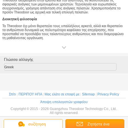
Theodoor δεσμευμένο στην έρευνα και την ανάπτυξη, να ικανοποιήσει τις
σφαιρικές ανάγκες των μεμονωμένων χρηστών. Τεχνολογία και ευρωπαϊκός
συγχρονισμός, γρήγορη απάντηση στις ανάγκες πελατών. Χρησιμοποιήστε το
προϊόν Theodoor ως αρχική και τελική επιλογή πελατών.
Διοικητική φιλοσοφία
Το Theodoor όχι μόνο θεραπεύει τους υπαλλήλους αρκετά, αλλά και θεραπεύει
τα ανθρώπινα δυναμικά ως πολυτιμότερο κεφάλαιο της επιχείρησης, που
προσπαθεί να προσλάβει τους ταλαντούχους ανθρώπους και που διαμορφώνει
τη μαθαίνοντας οργάνωση.
Γλώσσα αλλαγής
Greek
Σπίτι
|
ΠΕΡΙΠΟΥ ΗΠΑ
|
Μας ελάτε σε επαφή με
|
Sitemap
|
Privacy Policy
Άποψη υπολογιστών γραφείου
Copyright © 2015 - 2026 Guangzhou Theodoor Technology Co., Ltd..
All rights reserved.
συζήτηση
Ζητήστε ένα