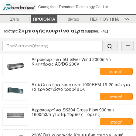
Guangzhou Theodoor Technology Co., Ltd.
Σπίτι
ΠΡΟΪΟΝΤΑ
βίντεο
ΠΕΡΙΠΟΥ ΗΠΑ
>>
Συμπαγής κουρτίνα αέρα
Ποιότητα
supplier.
(41)
Αεροκουρτίνα 5G Silver Wind 2000m³/h
Κινητήρας AC/DC 230V
επαφή
Ατσάλι αέρα κουρτίνα 1000RPM 16-20 m/s για
το εργοστάσιο τροφίμων
επαφή
Αεροκουρτίνα SS304 Cross Flow 900mm
1600m3/h για Εμπορικές Πόρτες
επαφή
230V Θέμα οροφής Κρυμμένη αεραγωγική