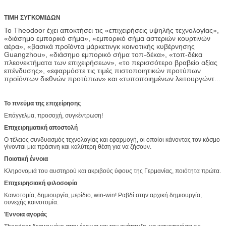
βιομηχανία. Το Theodoor και τα προϊόντα είχαν περάσει ISO9001,
ISO14001, το Συμβούλιο Πολιτιστικής Συνεργασίας, το CE, τα CB,
τις πιστοποιήσεις κ.λπ. ROHS, cErp, UL, SASO, INMETRO και SAA.
ΤΙΜΗ ΣΥΓΚΟΜΙΔΩΝ
Το Theodoor έχει αποκτήσει τις «επιχειρήσεις υψηλής τεχνολογίας»,
«διάσημο εμπορικό σήμα», «εμπορικό σήμα αστεριών κουρτινών
αέρα», «βασικά προϊόντα μάρκετινγκ κοινοτικής κυβέρνησης
Guangzhou», «διάσημο εμπορικό σήμα τοπ-δέκα», «τοπ-δέκα
πλεονεκτήματα των επιχειρήσεων», «το περισσότερο βραβείο αξίας
επένδυσης», «εφαρμόστε τις τιμές πιστοποιητικών προτύπων
προϊόντων διεθνών προτύπων» και «τυποποιημένων λειτουργώντας
βραβείων καινοτομίας», και έχει κερδίσει τις προσφορές του
ταιριάσματος των προγραμμάτων των Ασιατικών Αγωνών
Guangzhou, του Πεκίνου ολυμπιακών, του κόσμου EXPO της
Το πνεύμα της επιχείρησης
Σαγκάη, Wanda Plaza και της παγκόσμιας δενδροκηποκομίας EXPO
Επάγγελμα, προσοχή, συγκέντρωση!
κ.λπ. «καινοτομία, δημιουργία, μερίδιο Xian, Win-win»! Το Theodoor
είναι δεσμευμένο να δημιουργήσει μια καλύτερη πράσινη ζωή για
Επιχειρηματική αποστολή
τους σφαιρικούς πελάτες.
Ο τέλειος συνδυασμός τεχνολογίας και εφαρμογή, οι οποίοι κάνοντας τον κόσμο
γίνονται μια πράσινη και καλύτερη θέση για να ζήσουν.
Ποιοτική έννοια
Κληρονομιά του αυστηρού και ακριβούς ύφους της Γερμανίας, ποιότητα πρώτα.
Επιχειρησιακή φιλοσοφία
Καινοτομία, δημιουργία, μερίδιο, win-win! Ραβδί στην αρχική δημιουργία,
συνεχής καινοτομία.
Έννοια αγοράς