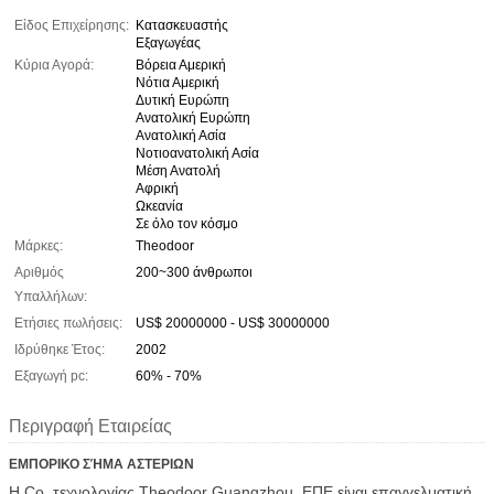
Είδος Επιχείρησης:
Κατασκευαστής
Εξαγωγέας
Κύρια Αγορά:
Βόρεια Αμερική
Νότια Αμερική
Δυτική Ευρώπη
Ανατολική Ευρώπη
Ανατολική Ασία
Νοτιοανατολική Ασία
Μέση Ανατολή
Αφρική
Ωκεανία
Σε όλο τον κόσμο
Μάρκες:
Theodoor
Αριθμός
200~300 άνθρωποι
Υπαλλήλων:
Ετήσιες πωλήσεις:
US$ 20000000 - US$ 30000000
Ιδρύθηκε Έτος:
2002
Εξαγωγή pc:
60% - 70%
Περιγραφή Εταιρείας
ΕΜΠΟΡΙΚΟ ΣΉΜΑ ΑΣΤΕΡΙΩΝ
Η Co. τεχνολογίας Theodoor Guangzhou, ΕΠΕ είναι επαγγελματική