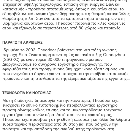
επιχείρηση υψηλής τεχνολογίας, εστίαση στην ενέργεια Ε&Α και
κατασκευής - προϊόντα αποταμίευσης, όπως η κουρτίνα αέρα, το
εδαφοβελτιωτικό ανεμιστήρων θέρμανσης και η θερμική ακτινοβόλος
θερμάστρα, κ.λπ. Σαν ένα από τα εμπορικά σήματα αστεριών στη
βιομηχανία κουρτινών αέρα, Theodoor παράγει ποικίλες κουρτίνες
αέρα και εξαγωγές σε περισσότερες από 80 χώρες και περιοχές.
ΠΑΡΑΓΩΓΗ ΑΚΡΙΒΕΙΑΣ
Ιδρυμένο το 2002, Theodoor βρίσκεται στη νέα πόλη γνώσης
περιοχή-Sino-Σιγκαπούρη καινοτομίας και ανάπτυξης Guangzhou
(SSGKC) με έναν τομέα 30.000 τετραγωνικών μέτρων.
Διοργανώνουμε το σύγχρονο εργαστήριο παραγωγής, που
εφαρμόζει τους πιό προηγμένους βιομηχανικούς εξοπλισμούς και
που ανιχνεύει τα όργανα για να παρέχουμε την ακρίβεια κατασκευής
προϊόντων και τη σταθερότητα της εξαιρετικά αξιόπιστης εγγύησης.
Το Theodoor έχει τα πλήρη προϊόντα σειράς που ικανοποιούν τη
διαφορετική προσαρμοσμένη απαίτηση στις διαφορετικές χώρες ή
τις περιοχές.
ΤΕΧΝΟΛΟΓΙΑ ΚΑΙΝΟΤΟΜΙΑΣ
Με τη διαδοχικές δημιουργία και την καινοτομία, Theodoor έχει
ενισχύσει το εθνικό τυποποιημένο περιβαλλοντικό εργαστήριο
προσομοίωσης καθώς επίσης και το μακροπρόθεσμο τρέχοντας
εργαστήριο κουρτινών αέρα. Αυτό που είναι περισσότερος,
Theodoor έχει πρόσβαση στην εθνική εφεύρεση και άλλα διπλώματα
ευρεσιτεχνίας περισσότερα από 80 στοιχεία, που οδηγούν την
ποιότητα και την απόδοση της αναβάθμισης προϊόντων στη