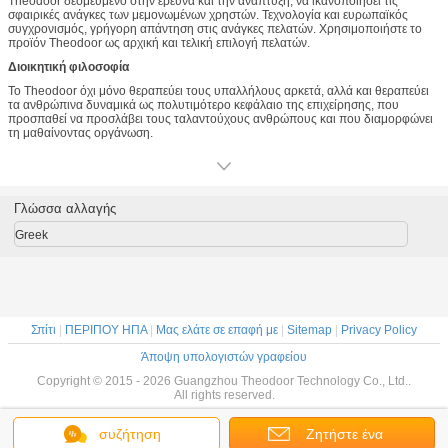
Theodoor δεσμευμένο στην έρευνα και την ανάπτυξη, να ικανοποιήσει τις
σφαιρικές ανάγκες των μεμονωμένων χρηστών. Τεχνολογία και ευρωπαϊκός
συγχρονισμός, γρήγορη απάντηση στις ανάγκες πελατών. Χρησιμοποιήστε το
προϊόν Theodoor ως αρχική και τελική επιλογή πελατών.
Διοικητική φιλοσοφία
Το Theodoor όχι μόνο θεραπεύει τους υπαλλήλους αρκετά, αλλά και θεραπεύει
τα ανθρώπινα δυναμικά ως πολυτιμότερο κεφάλαιο της επιχείρησης, που
προσπαθεί να προσλάβει τους ταλαντούχους ανθρώπους και που διαμορφώνει
τη μαθαίνοντας οργάνωση.
Γλώσσα αλλαγής
Greek
Σπίτι
|
ΠΕΡΙΠΟΥ ΗΠΑ
|
Μας ελάτε σε επαφή με
|
Sitemap
|
Privacy Policy
Άποψη υπολογιστών γραφείου
Copyright © 2015 - 2026 Guangzhou Theodoor Technology Co., Ltd..
All rights reserved.
συζήτηση
Ζητήστε ένα