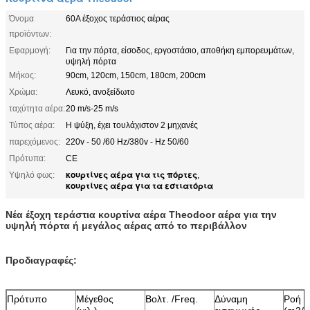
Όνομα
60A έξοχος τεράστιος αέρας
προϊόντων:
Εφαρμογή:
Για την πόρτα, είσοδος, εργοστάσιο, αποθήκη εμπορευμάτων,
υψηλή πόρτα
Μήκος:
90cm, 120cm, 150cm, 180cm, 200cm
Χρώμα:
Λευκό, ανοξείδωτο
ταχύτητα αέρα:
20 m/s-25 m/s
Τύπος αέρα:
Η ψύξη, έχει τουλάχιστον 2 μηχανές
παρεχόμενος:
220v - 50 /60 Hz/380v - Hz 50/60
Πρότυπα:
CE
κουρτίνες αέρα για τις πόρτες
Υψηλό φως:
,
κουρτίνες αέρα για τα εστιατόρια
Νέα έξοχη τεράστια κουρτίνα αέρα Theodoor αέρα για την
υψηλή πόρτα ή μεγάλος αέρας από το περιβάλλον
Προδιαγραφές:
Πρότυπο
Μέγεθος
Βολτ. /Freq.
Δύναμη
Ροή α