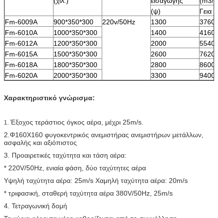
(χιλ.)
εισαγωγής
(m3/h
(ψ)
Γεια
Fm-6009A
900*350*300
220v/50Hz
1300
3760
Fm-6010A
1000*350*300
1400
4160
Fm-6012A
1200*350*300
2000
5540
Fm-6015A
1500*350*300
2600
7620
Fm-6018A
1800*350*300
2800
8600
Fm-6020A
2000*350*300
3300
9400
Χαρακτηριστικό γνώρισμα:
Έξοχος τεράστιος όγκος αέρα, μέχρι 25m/s.
1.
2.Φ160X160 φυγοκεντρικός ανεμιστήρας ανεμιστήρων μετάλλων,
ασφαλής και αξιόπιστος
3. Προαιρετικές ταχύτητα και τάση αέρα:
* 220V/50Hz, ενιαία φάση, δύο ταχύτητες αέρα
Υψηλή ταχύτητα αέρα: 25m/s Χαμηλή ταχύτητα αέρα: 20m/s
* τριφασική, σταθερή ταχύτητα αέρα 380V/50Hz, 25m/s
4. Τετραγωνική δομή